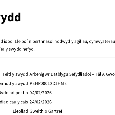
wydd
d isod. Lle bo`n berthnasol nodwyd y sgiliau, cymwysterau
fer y swydd hefyd.
Teitl y swydd
Arbenigwr Datblygu Sefydliadol – Tâl A Gw
eirnod y swydd
PEHR00012D1HME
Dyddiad postio
04/02/2026
diad cau y cais
24/02/2026
Lleoliad
Gweithio Gartref