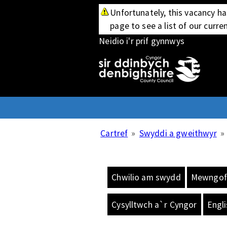
Unfortunately, this vacancy ha
page to see a list of our curre
Neidio i'r prif gynnwys
Cartref
»
Swyddi a gweithwyr
»
Chwilio am swydd
Mewngofn
Cysylltwch a`r Cyngor
Engli