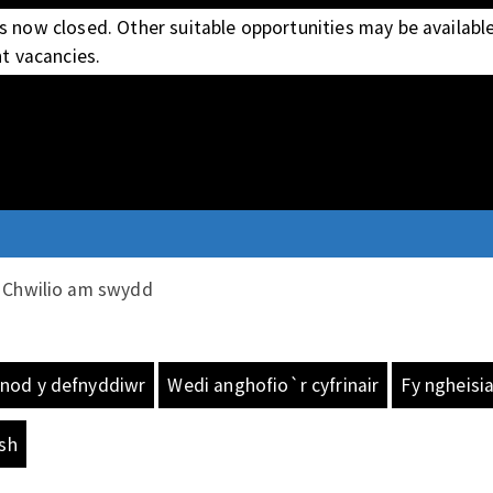
s now closed. Other suitable opportunities may be available,
nt vacancies.
Chwilio am swydd
od y defnyddiwr
Wedi anghofio`r cyfrinair
Fy ngheisi
sh