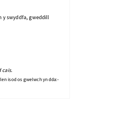
n y swyddfa, gweddill
 cais.
en isod os gwelwch yn dda:-