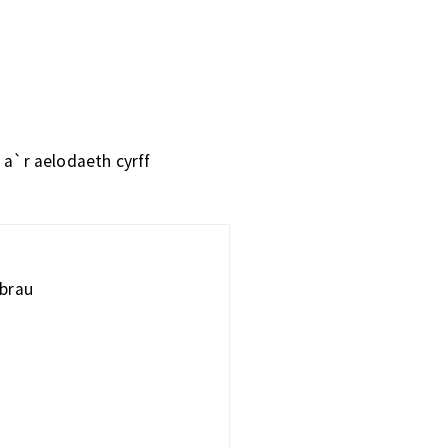
 a`r aelodaeth cyrff
obrau