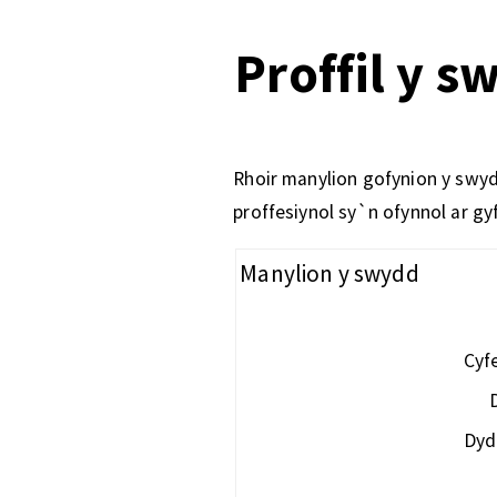
Proffil y s
Rhoir manylion gofynion y swyd
proffesiynol sy`n ofynnol ar gy
Manylion y swydd
Cyf
Dyd