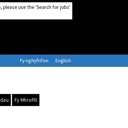
 please use the 'Search for jobs'
Fy nghyfrifon
English
adau
Fy Mhroffil