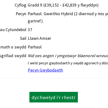
Cyflog
Gradd 9 (£39,152 - £42,839 y flwyddyn)
Pecyn
Parhaol. Gweithio Hybrid (2 diwrnod y mis y
gartref).
iau Cytundebol
37
Sail
Llawn Amser
/ math o swydd
Parhaol
sgrifiad swydd
Nid oes angen i ymgeiswyr blaenorol wneud
I weld pecyn gwybodaeth y swydd agorwch y ddol
Pecyn Gwybodaeth